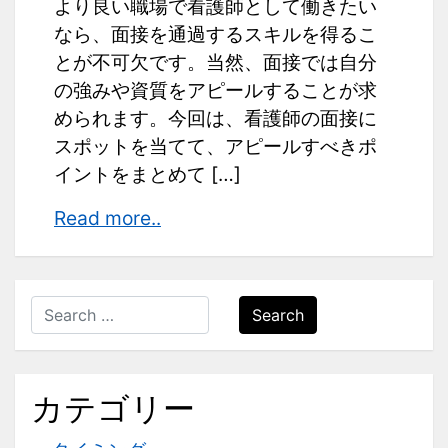
より良い職場で看護師として働きたい
なら、面接を通過するスキルを得るこ
とが不可欠です。当然、面接では自分
の強みや資質をアピールすることが求
められます。今回は、看護師の面接に
スポットを当てて、アピールすべきポ
イントをまとめて […]
看
Read more..
護
師
が
Search
面
接
で
カテゴリー
ア
ピ