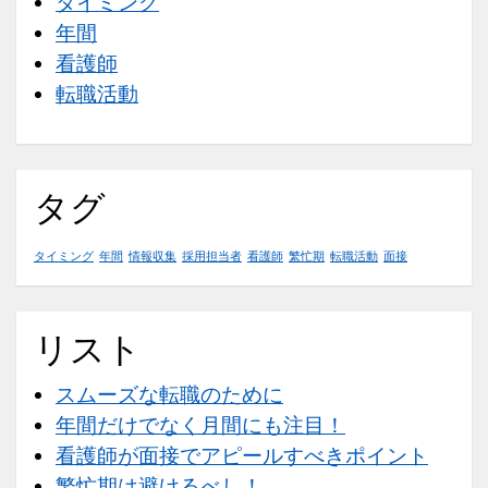
タイミング
ー
年間
ル
看護師
す
転職活動
べ
き
ポ
タグ
イ
ン
タイミング
年間
情報収集
採用担当者
看護師
繁忙期
転職活動
面接
ト
リスト
スムーズな転職のために
年間だけでなく月間にも注目！
看護師が面接でアピールすべきポイント
繁忙期は避けるべし！