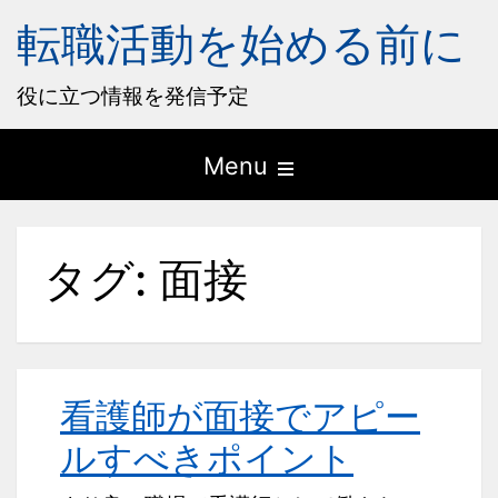
転職活動を始める前に
役に立つ情報を発信予定
Open
Menu
the
main
タグ:
面接
menu
看護師が面接でアピー
ルすべきポイント