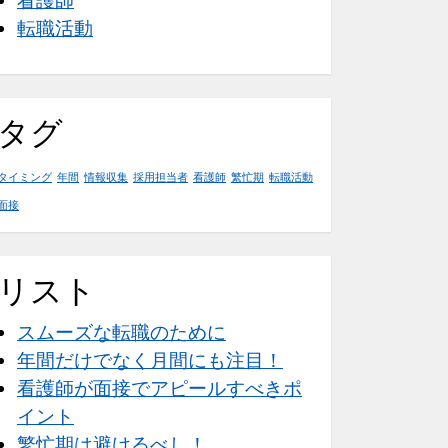
看護師
転職活動
タグ
タイミング
年間
情報収集
採用担当者
看護師
繁忙期
転職活動
面接
リスト
スムーズな転職のために
年間だけでなく月間にも注目！
看護師が面接でアピールすべきポ
イント
繁忙期は避けるべし！