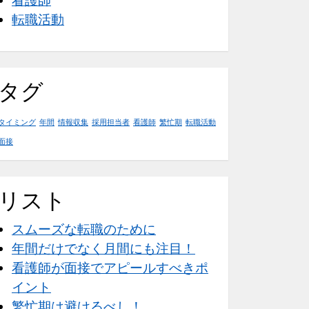
看護師
転職活動
タグ
タイミング
年間
情報収集
採用担当者
看護師
繁忙期
転職活動
面接
リスト
スムーズな転職のために
年間だけでなく月間にも注目！
看護師が面接でアピールすべきポ
イント
繁忙期は避けるべし！